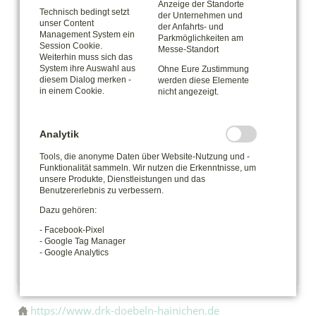
Anzeige der Standorte
Technisch bedingt setzt
der Unternehmen und
uns gemeinsam Verantwortlichen Google [Google
unser Content
der Anfahrts- und
Management System ein
Parkmöglichkeiten am
Ireland Limited, Irland] auf deinem Endgerät
Session Cookie.
Messe-Standort
Weiterhin muss sich das
Skripte geladen, Cookies gespeichert und
System ihre Auswahl aus
Ohne Eure Zustimmung
diesem Dialog merken -
werden diese Elemente
personenbezogene Daten erfasst. Damit kann
in einem Cookie.
nicht angezeigt.
Google Aktivitäten im Internet verfolgen und
Werbung zielgruppengerecht ausspielen. Es
Analytik
erfolgt eine Datenübermittlung in die USA, diese
Tools, die anonyme Daten über Website-Nutzung und -
verfügt über keinen EU-konformen Datenschutz.
Funktionalität sammeln. Wir nutzen die Erkenntnisse, um
unsere Produkte, Dienstleistungen und das
Weitere Informationen findest du
hier
.
Benutzererlebnis zu verbessern.
Dazu gehören:
Klicke hier, um deine Einstellungen zu
- Facebook-Pixel
- Google Tag Manager
bearbeiten.
- Google Analytics
https://www.drk-doebeln-hainichen.de