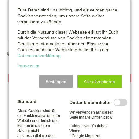
Eure Daten sind uns wichtig, und wir würden gerne
Cookies verwenden, um unsere Seite weiter
verbessern zu können.
Durch die Nutzung dieser Webseite erklärt Ihr Euch
mit der Verwendung von Cookies einverstanden.
Detaillierte Informationen über den Einsatz von
Cookies auf dieser Webseite erhaltet Ihr in der
Feldstraße 6
Datenschutzerklärung
.
09661 Hainichen
Impressum
Bestätigen
Alle akzeptieren
Hinweis
Standard
Drittanbieterinhalte
Diese Cookies sind für
Wir verwenden auf dieser
Wir benötigen deine Zustimmung, um den Inhalt
die Funktionalität unserer
Seite Inhalte Dritter, bspw
Website erforderlich und
der Google Map laden zu können.
können in unserem
- Videos von Youtube /
System
nicht
Vimeo
ausgeschaltet werden.
- Google Maps zur
Mit dem Laden der Karte werden durch den mit