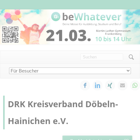
NAVIGATION
KONTAKT/IMPRESSUM
DATENSCHUTZERKLÄRUNG
ÜBERSPRINGEN
Navigation
überspringen
Facebook
LinkedIn
Xing
E-mai
DRK Kreisverband Döbeln-
Hainichen e.V.